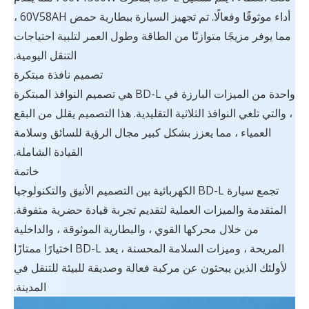
أداء موثوقًا وفعالًا. تم تجهيز السيارة ببطارية حمض 60V58AH ،
مما يوفر مزيجًا متوازنًا من الطاقة وطول العمر لتلبية احتياجات
التنقل اليومية.
تصميم نافذة مبتكرة
واحدة من الميزات البارزة في BD-L هي تصميم النوافذ المبتكرة
، والتي تلغي النوافذ الثلاثية التقليدية. هذا التصميم يقلل من البقع
العمياء ، مما يعزز بشكل كبير مجال الرؤية للسائق وسلامة
القيادة الشاملة.
خاتمة
تجمع سيارة BD-L الكهربائية بين التصميم الأنيق والتكنولوجيا
المتقدمة والميزات العملية لتقديم تجربة قيادة حضرية متفوقة.
من خلال محركها القوي ، والبطارية الموثوقة ، والداخلية
المريحة ، وميزات السلامة المحسنة ، يعد BD-L اختيارًا ممتازًا
لأولئك الذين يبحثون عن مركبة فعالة وصديقة للبيئة للتنقل في
المدينة.