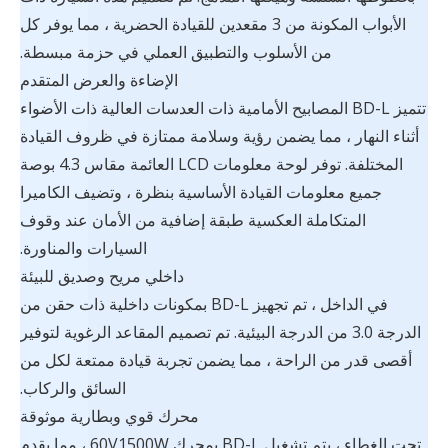
الأبواب المكونة من 3 مقعدين للقيادة الحضرية ، مما يوفر كل
من الأسلوب والتطبيق العملي في حزمة مبسطة.
الإضاءة والعرض المتقدم
تتميز BD-L المصابيح الأمامية ذات العدسات العالية ذات الأضواء
أثناء النهار ، مما يضمن رؤية وسلامة ممتازة في ظروف القيادة
المختلفة. توفر لوحة معلومات LCD العائمة مقاس 4.3 بوصة
جميع معلومات القيادة الأساسية بنظرة ، وتضيف الكاميرا
المتكاملة العكسية طبقة إضافية من الأمان عند وقوف
السيارات والمناورة.
داخلي مريح وصديق للبيئة
في الداخل ، تم تجهيز BD-L بمكونات داخلية ذات حقن من
الدرجة 3.0 من الدرجة البيئية. تم تصميم المقاعد الرغوية لتوفير
أقصى قدر من الراحة ، مما يضمن تجربة قيادة ممتعة لكل من
السائق والركاب.
محرك قوي وبطارية موثوقة
تحت الغطاء ، يتم تشغيل BD-L بمحرك 60V1500W ، مما يقدم