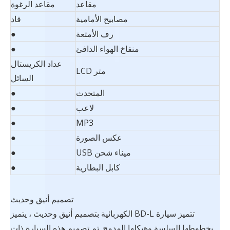
مقاعد
مقاعد الرغوة
مصابيح الأمامية
قاد
رف الأمتعة
●
منفاخ الهواء الدافئ
●
عداد الكريستال
متر LCD
السائل
المتحدث
●
لاعب
●
●
MP3
عكس الصورة
●
ميناء شحن USB
●
كابل البطارية
●
تصميم أنيق وحديث
تتميز سيارة BD-L الكهربائية بتصميم أنيق وحديث ، يتميز
بخطوطها السلسة وهيكلها المدمج. تم تصميم هذه السيارة ذات