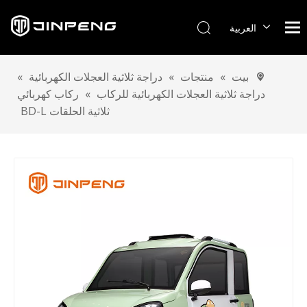
العربية
English
Français
بيت
»
منتجات
»
دراجة ثلاثية العجلات الكهربائية
»
Pусский
دراجة ثلاثية العجلات الكهربائية للركاب
»
ركاب كهربائي
Español
ثلاثية الحلقات BD-L
Português
Deutsch
Italiano
Tiếng Việt
Türk dili
Melayu