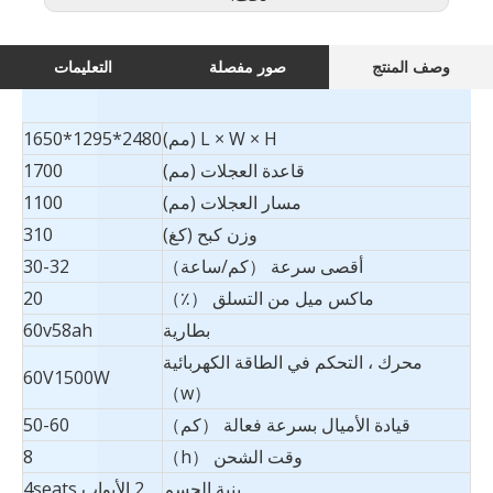
وصف المنتج
صور مفصلة
التعليمات
L × W × H (مم)
2480*1295*1650
قاعدة العجلات (مم)
1700
مسار العجلات (مم)
1100
وزن كبح (كغ)
310
أقصى سرعة （كم/ساعة）
30-32
ماكس ميل من التسلق （٪）
20
بطارية
60v58ah
محرك ، التحكم في الطاقة الكهربائية
60V1500W
（w）
قيادة الأميال بسرعة فعالة （كم）
50-60
وقت الشحن （h）
8
بنية الجسم
2 الأبواب 4seats